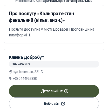
ловна
/
Медичні послуги
/
Бровари
/
Кальпротектин фекальний (кільк. виз
Про послугу «Кальпротектин
фекальний (кільк. визн.)»
Послуга доступна у місті Бровари. Пропозицій на
платформі:
1
.
Клініка Добробут
Знижка 20%
вул. Київська, 221-Б
+380444952888
Детальніше
Веб-сайт