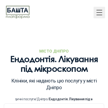
Togg
МІСТО ДНІПРО
Ендодонтія. Лікування
під мікроскопом
Клініки, які надають цю послугу у місті
Дніпро
ловна
/
Медичні послуги
/
Дніпро
/
Ендодонтія. Лікування під мікроско