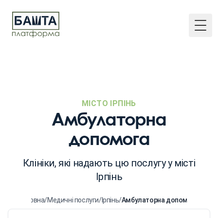
Togg
МІСТО ІРПІНЬ
Амбулаторна
допомога
Клініки, які надають цю послугу у місті
Ірпінь
Головна
/
Медичні послуги
/
Ірпінь
/
Амбулаторна допомога