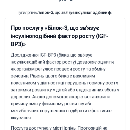
дичні послуги
/
Ірпінь
/
Білок-3, що зв'язує інсуліноподібний фактор рос
Про послугу «Білок-3, що зв'язує
інсуліноподібний фактор росту (IGF-
BP3)»
Дослідження IGF-BP3 (білка, що зв’язує
інсуліноподібний фактор росту) дозволяє оцінити,
як організм регулює процеси росту та обміну
речовин. Рівень цього білка є важливим
показником у діагностиці порушень гормону росту,
затримки розвитку у дітей або ендокринних збоїв у
дорослих. Аналіз допомагає лікарю встановити
причину змін у фізичному розвитку або
метаболічних порушеннях і підібрати ефективне
лікування.
Послуга доступна у місті Ірпінь. Пропозицій на