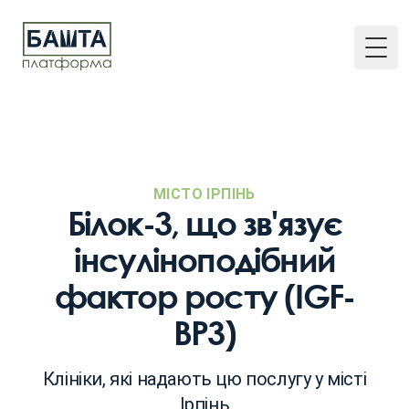
Togg
МІСТО ІРПІНЬ
Білок-3, що зв'язує
інсуліноподібний
фактор росту (IGF-
BP3)
Клініки, які надають цю послугу у місті
Ірпінь