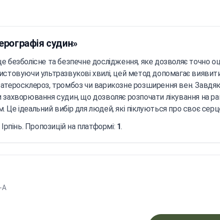
ерографія судин»
е безболісне та безпечне дослідження, яке дозволяє точно оц
ристовуючи ультразвукові хвилі, цей метод допомагає вияви
і як атеросклероз, тромбоз чи варикозне розширення вен. Завд
 захворювання судин, що дозволяє розпочати лікування на ранн
 Це ідеальний вибір для людей, які піклуються про своє серц
 Ірпінь. Пропозицій на платформі:
1
.
8-А