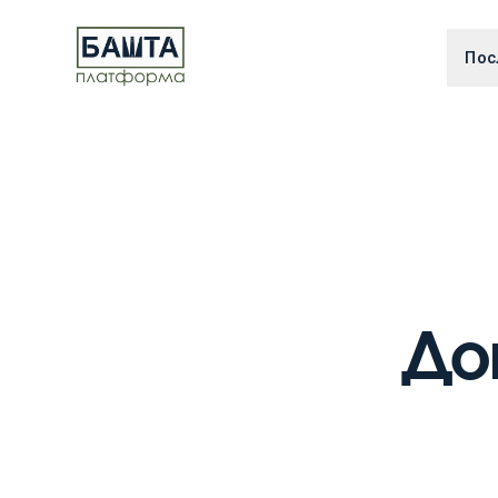
Пос
До