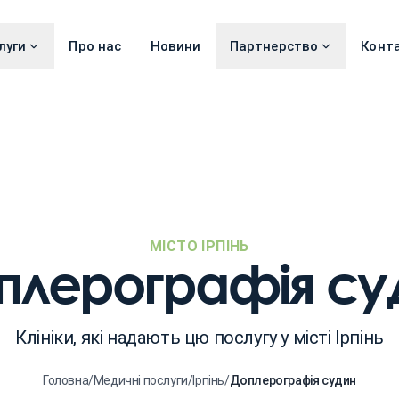
луги
Про нас
Новини
Партнерство
Конт
МІСТО ІРПІНЬ
плерографія су
Клініки, які надають цю послугу у місті Ірпінь
Головна
/
Медичні послуги
/
Ірпінь
/
Доплерографія судин