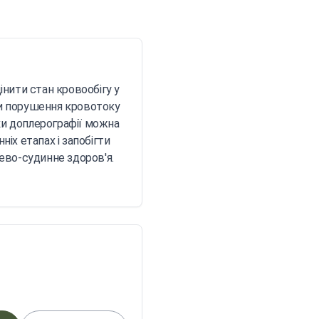
інити стан кровообігу у
ти порушення кровотоку
яки доплерографії можна
іх етапах і запобігти
ево-судинне здоров'я.