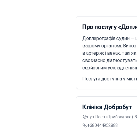
Про послугу «Допл
Доплерографія судин — ц
вашому організмі. Вико
в артеріях і венах, так
своєчасно діагностувати
серйозним ускладненням.
Послуга доступна у місті
Клініка Добробут
вул. Поезії (Грибоєдова), 
+380444952888