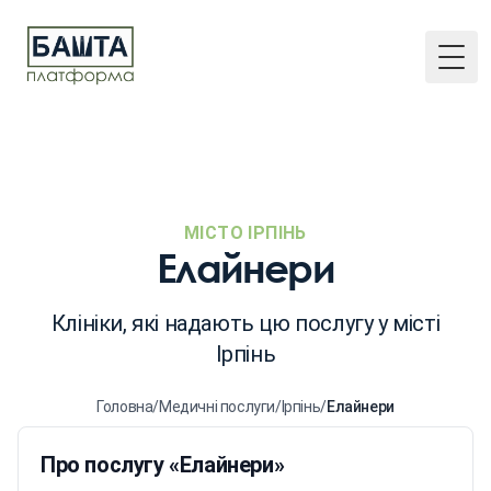
Togg
МІСТО ІРПІНЬ
Елайнери
Клініки, які надають цю послугу у місті
Ірпінь
Головна
/
Медичні послуги
/
Ірпінь
/
Елайнери
Про послугу «Елайнери»