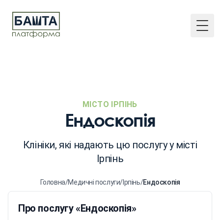
Togg
МІСТО ІРПІНЬ
Ендоскопія
Клініки, які надають цю послугу у місті
Ірпінь
Головна
/
Медичні послуги
/
Ірпінь
/
Ендоскопія
Про послугу «Ендоскопія»