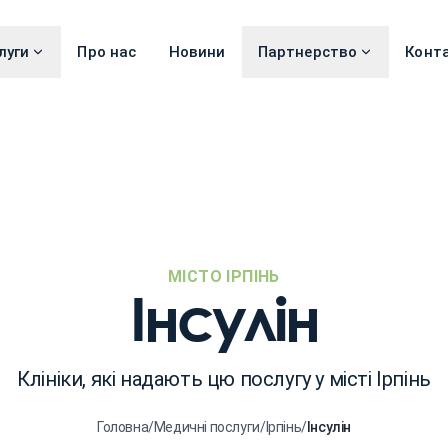
луги
Про нас
Новини
Партнерство
Конт
МІСТО ІРПІНЬ
Інсулін
Клініки, які надають цю послугу у місті Ірпінь
Головна
/
Медичні послуги
/
Ірпінь
/
Інсулін