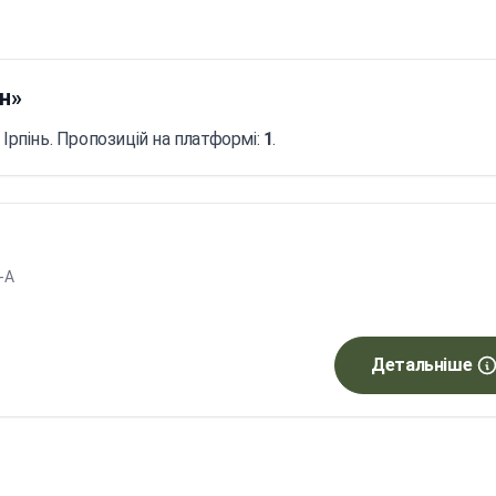
ін»
 Ірпінь. Пропозицій на платформі:
1
.
8-А
Детальніше