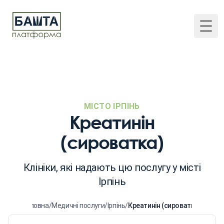
Togg
МІСТО ІРПІНЬ
Креатинін
(сироватка)
Клініки, які надають цю послугу у місті
Ірпінь
Головна
/
Медичні послуги
/
Ірпінь
/
Креатинін (сироватка)