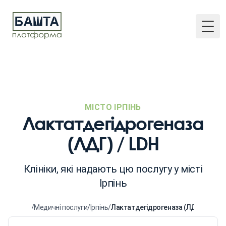
Togg
МІСТО ІРПІНЬ
Лактатдегідрогеназа
(ЛДГ) / LDH
Клініки, які надають цю послугу у місті
Ірпінь
Головна
/
Медичні послуги
/
Ірпінь
/
Лактатдегідрогеназа (ЛДГ) / LDH