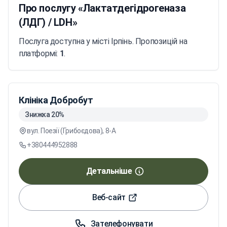
Про послугу «Лактатдегідрогеназа
(ЛДГ) / LDH»
Послуга доступна у місті Ірпінь. Пропозицій на
платформі:
1
.
Клініка Добробут
Знижка 20%
вул. Поезії (Грибоєдова), 8-А
+380444952888
Детальніше
Веб-сайт
Зателефонувати