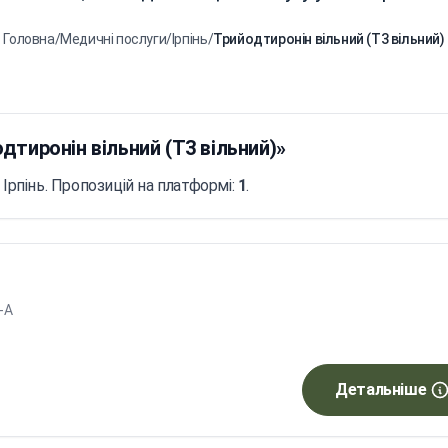
Головна
/
Медичні послуги
/
Ірпінь
/
Трийодтиронін вільний (T3 вільний)
дтиронін вільний (T3 вільний)»
 Ірпінь. Пропозицій на платформі:
1
.
8-А
Детальніше