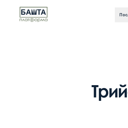
Пос
Трий