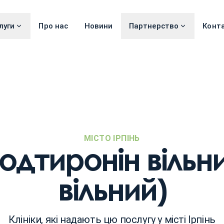
луги
Про нас
Новини
Партнерство
Конт
МІСТО ІРПІНЬ
одтиронін вільни
вільний)
Клініки, які надають цю послугу у місті Ірпінь