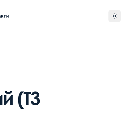
акти
й (T3