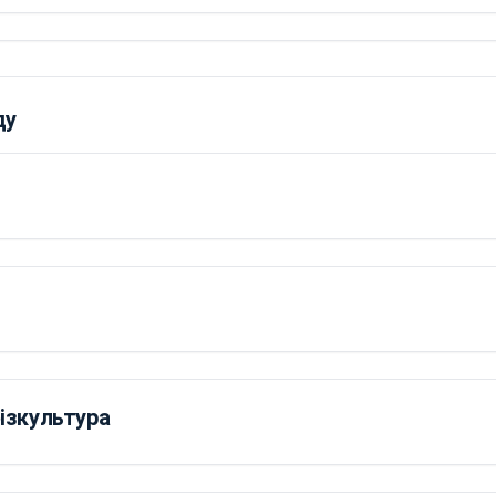
ду
ізкультура