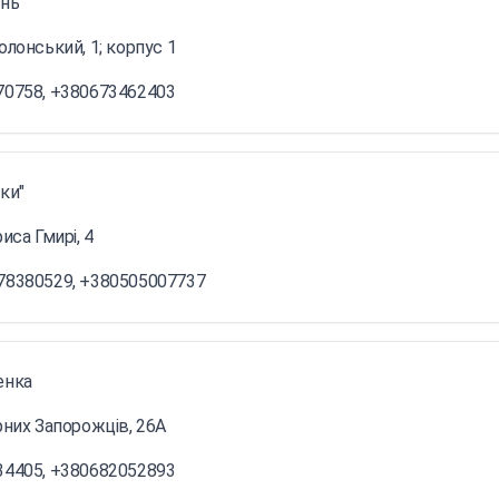
нь"
олонський, 1; корпус 1
70758, +380673462403
ки"
иса Гмирі, 4
78380529, +380505007737
енка
рних Запорожців, 26А
34405, +380682052893