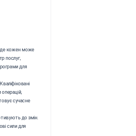
, де кожен може
р послуг,
програми для
Кваліфіковані
 операцій,
товує сучасне
тивують до змін.
ові сили для