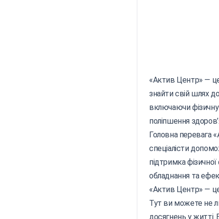
«Актив Центр» — це
знайти свій шлях д
включаючи фізичну р
поліпшення здоров’
Головна перевага «А
спеціалісти допомо
підтримка фізичної
обладнання та ефек
«Актив Центр» — це
Тут ви можете не ли
досягнень у житті.