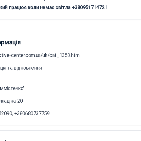
кий працює коли немає світла +380951714721
ормація
ctive-center.com.ua/uk/cat_1353.htm
ація та відновлення
ммістечко"
лладіна, 20
42090, +380680737759