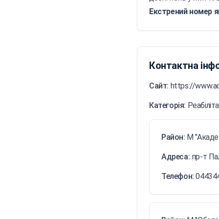
Екстрений номер я
Контактна інф
Сайт:
https://www.a
Категорія:
Реабіліт
Район:
М "Акаде
Адреса:
пр-т Па
Телефон:
04434