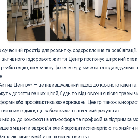
 сучасний простір для розвитку, оздоровлення та реабілітації
о активного і здорового життя. Центр пропонує широкий спект
еабілітацію, лікувальну фізкультуру, масажі та індивідуальні 
я.
ктив Центру» — це індивідуальний підхід до кожного клієнта. 
жуть досягти ваших цілей, будь то відновлення після травм чи
 форми або профілактика захворювань. Центр також викорис
тивні методики, що забезпечують високий результат.
 місце, де комфортна атмосфера та професійна підтримка мо
ше зміцнити здоров’я, але й зарядитися енергією та знайти н
 Ваше активне майбутнє починається тут!