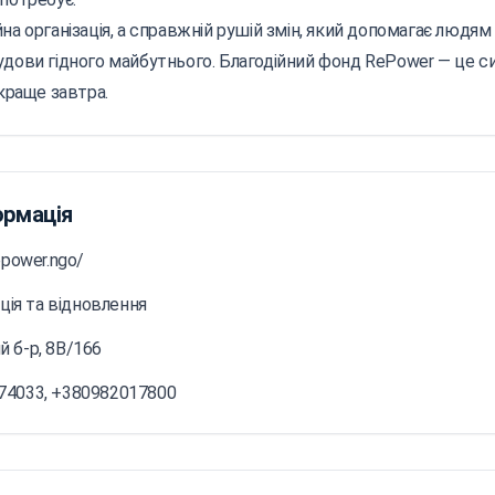
на організація, а справжній рушій змін, який допомагає людям
удови гідного майбутнього. Благодійний фонд RePower — це си
 краще завтра.
ормація
epower.ngo/
ація та відновлення
 б-р, 8В/166
74033, +380982017800