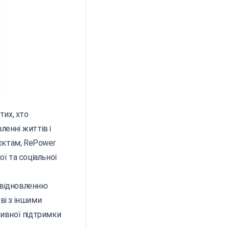
тих, хто
ленні життів і
єктам, RePower
ї та соціальної
є відновленню
ві з іншими
тивної підтримки