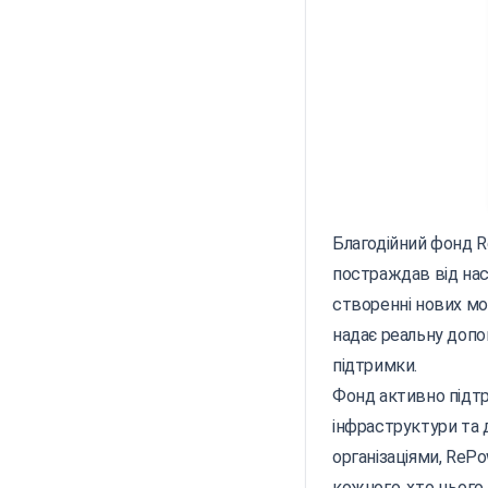
Благодійний фонд Re
постраждав від насл
створенні нових м
надає реальну допо
підтримки.
Фонд активно підтри
інфраструктури та 
організаціями, ReP
кожного, хто цього