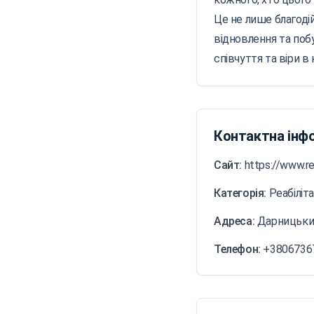
Це не лише благодій
відновлення та поб
співчуття та віри в
Контактна інф
Сайт:
https://www.r
Категорія:
Реабіліт
Адреса:
Дарницький
Телефон:
+3806736