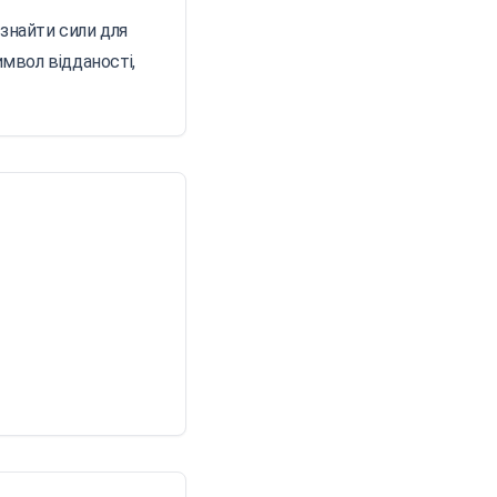
 знайти сили для
мвол відданості,