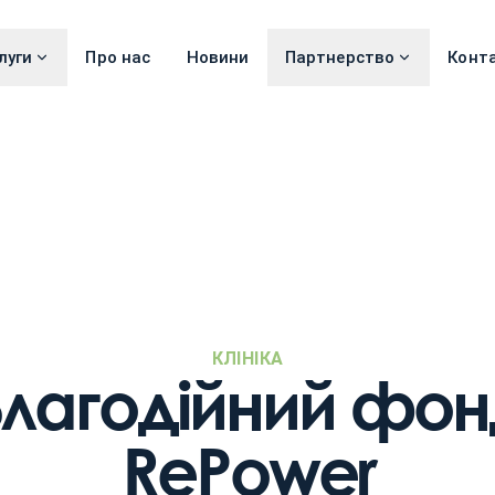
луги
Про нас
Новини
Партнерство
Конт
КЛІНІКА
Благодійний фон
RePower