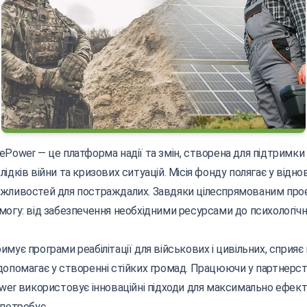
Power — це платформа надії та змін, створена для підтримки 
ідків війни та кризових ситуацій. Місія фонду полягає у віднов
ожливостей для постраждалих. Завдяки цілеспрямованим про
могу: від забезпечення необхідними ресурсами до психологічно
мує програми реабілітації для військових і цивільних, сприя
допомагає у створенні стійких громад. Працюючи у партнерст
ower використовує інноваційні підходи для максимально ефек
 потребує.