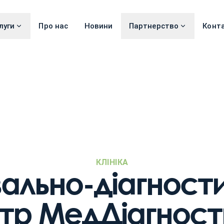
луги
Про нас
Новини
Партнерство
Конт
КЛІНІКА
вально-діагност
тр МедДіагност