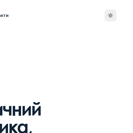
акти
ичний
ика,