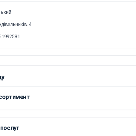
ський
удівельників, 4
61992581
ду
асортимент
 послуг