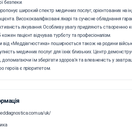
ої безпеки.
ропонує широкий спектр медичних послуг, орієнтованих на ін
цієнта. Висококваліфіковані лікарі та сучасне обладнання гар
ктивність лікування. Особливу увагу приділяють створенню
б кожен пацієнт відчував турботу та професіоналізм.
и від «Меддіагностика» поширюється також на родини війсь
пність медичних послуг для їхніх близьких. Центр демонстру
, допомагаючи їм зберігати здоров’я та впевненість у завтра
ро героїв є пріоритетом.
ормація
eddiagnostica.com.ua/uk/
тика