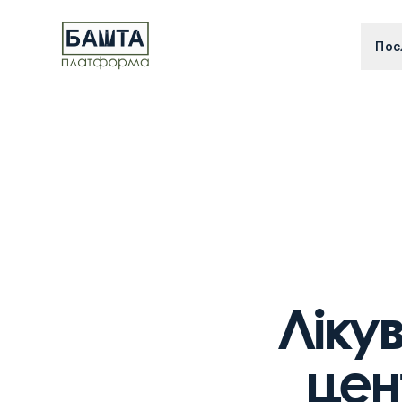
Пос
Ліку
цен