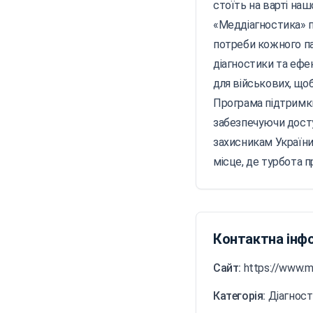
стоїть на варті наш
«Меддіагностика» п
потреби кожного па
діагностики та ефе
для військових, що
Програма підтримк
забезпечуючи досту
захисникам України
місце, де турбота п
Контактна інф
Сайт:
https://www.m
Категорія:
Діагнос