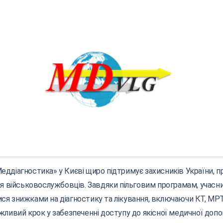
ддіагностика» у Києві щиро підтримує захисників України, 
ля військовослужбовців. Завдяки пільговим програмам, учасн
я знижками на діагностику та лікування, включаючи КТ, МРТ
жливий крок у забезпеченні доступу до якісної медичної допо