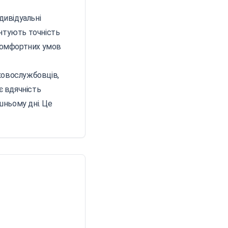
дивідуальні
антують точність
 комфортних умов
ковослужбовців,
є вдячність
шньому дні. Це