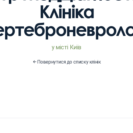
Клініка
ертеброневролог
у місті Київ
Повернутися до списку клінік