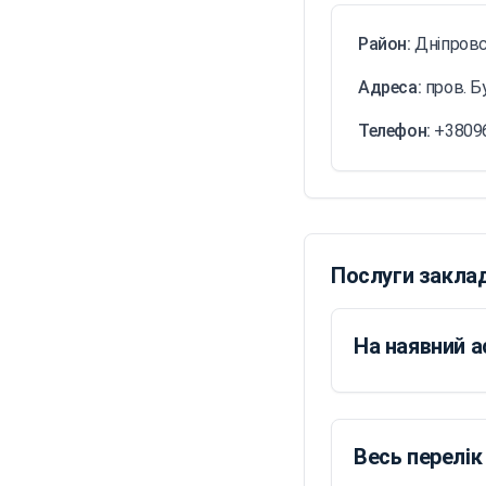
Район:
Дніпров
Адреса:
пров. Б
Телефон:
+3809
Послуги закла
На наявний 
Весь перелік