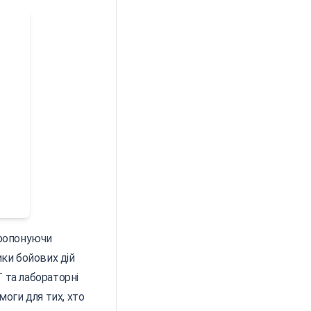
пропонуючи
ики бойових дій
 та лабораторні
моги для тих, хто