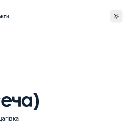
акти
сеча)
щагівка
ча)