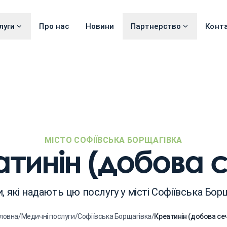
луги
Про нас
Новини
Партнерство
Конт
МІСТО СОФІЇВСЬКА БОРЩАГІВКА
тинін (добова 
и, які надають цю послугу у місті Софіївська Бор
ловна
/
Медичні послуги
/
Софіївська Борщагівка
/
Креатинін (добова се