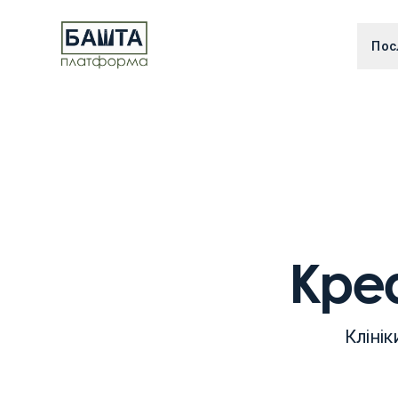
Пос
Креа
Клінік
Го