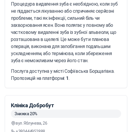
Процедура видалення зуба є необхідною, коли зуб
не піддається лікуванню або спричиняє серйозні
проблеми, такі як інфекції, сильний біль чи
захворювання ясен. Вона полягає у повному або
частковому видаленні зуба із зубної альвеоли, що
розташована в щелепі. Це може бути планова
операція, виконана для запобігання подальшим
ускладненням, або термінова, коли збереження
зуба є неможливим через його стан.
Послуга доступна у місті Софіївська Борщагівка.
Пропозицій на платформі:
1
.
Клініка Добробут
Знижка 20%
вул. Яблунева, 26
+380444952888