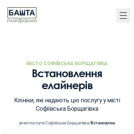
Togg
МІСТО СОФІЇВСЬКА БОРЩАГІВКА
Встановлення
елайнерів
Клініки, які надають цю послугу у місті
Софіївська Борщагівка
ловна
/
Медичні послуги
/
Софіївська Борщагівка
/
Встановлення елайне