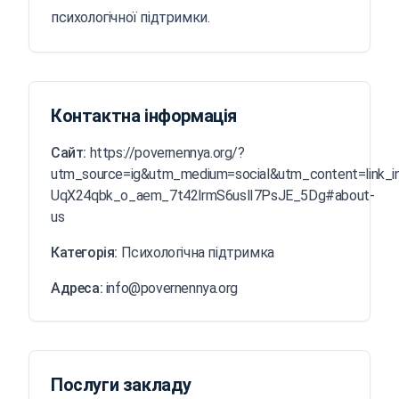
психологічної підтримки.
Контактна інформація
Сайт:
https://povernennya.org/?
utm_source=ig&utm_medium=social&utm_content=l
UqX24qbk_o_aem_7t42lrmS6uslI7PsJE_5Dg#about-
us
Категорія:
Психологічна підтримка
Адреса:
info@povernennya.org
Послуги закладу