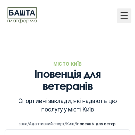
Togg
МІСТО КИЇВ
Іповенція для
ветеранів
Спортивні заклади, які надають цю
послугу у місті Київ
Головна
/
Адаптивний спорт
/
Київ
/
Іповенція для ветеранів