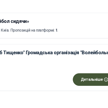
йбол сидячи»
 Київ. Пропозицій на платформі:
1
.
б Тищенко" Громадська організація "Волейболь
Детальніше