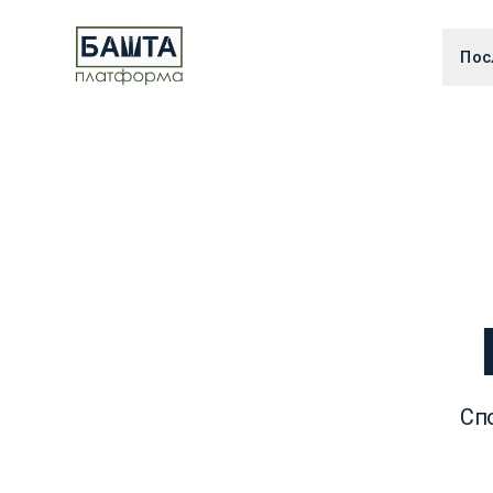
Пос
Спо