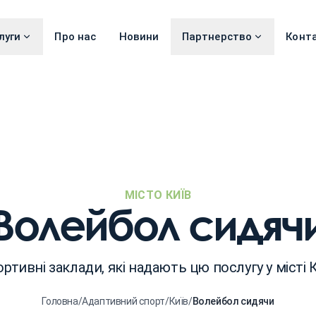
луги
Про нас
Новини
Партнерство
Конт
МІСТО КИЇВ
Волейбол сидяч
ртивні заклади, які надають цю послугу у місті 
Головна
/
Адаптивний спорт
/
Київ
/
Волейбол сидячи