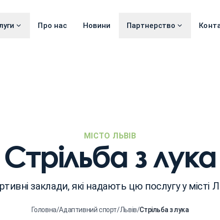
луги
Про нас
Новини
Партнерство
Конт
МІСТО ЛЬВІВ
Стрільба з лука
ртивні заклади, які надають цю послугу у місті Л
Головна
/
Адаптивний спорт
/
Львів
/
Стрільба з лука