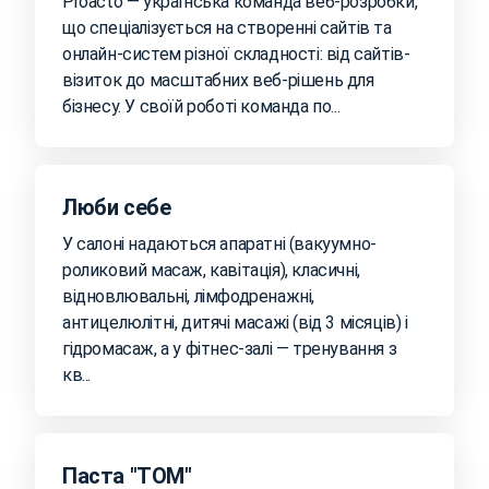
Proacto — українська команда веб-розробки,
що спеціалізується на створенні сайтів та
онлайн-систем різної складності: від сайтів-
візиток до масштабних веб-рішень для
бізнесу. У своїй роботі команда по...
Люби себе
У салоні надаються апаратні (вакуумно-
роликовий масаж, кавітація), класичні,
відновлювальні, лімфодренажні,
антицелюлітні, дитячі масажі (від 3 місяців) і
гідромасаж, а у фітнес-залі — тренування з
кв...
Паста "ТОМ"