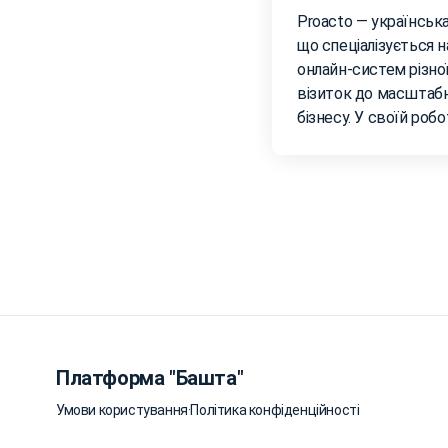
Proacto — українськ
що спеціалізується н
онлайн-систем різної
візиток до масштабн
бізнесу. У своїй робо
Платформа "Башта"
Умови користування
·
Політика конфіденційності