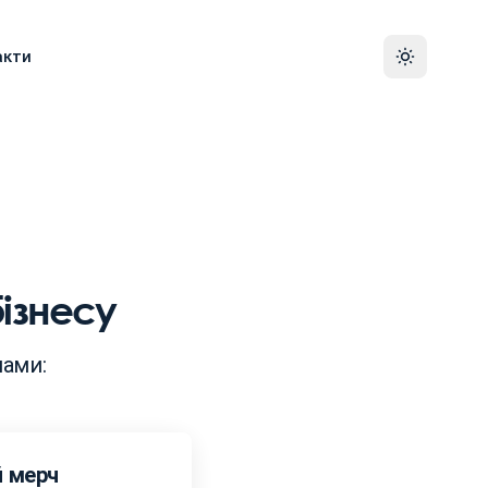
акти
ізнесу
нами:
й мерч