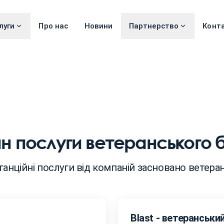
луги
Про нас
Новини
Партнерство
Конт
н послуги ветеранського б
анційні послуги від компаній засновано ветера
Blast - ветеранськи