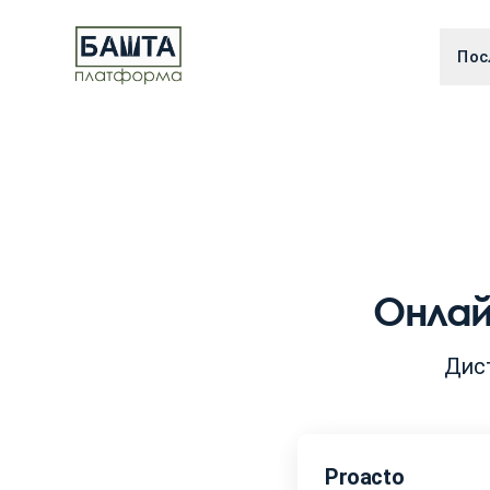
Пос
Онлай
Дист
Proacto