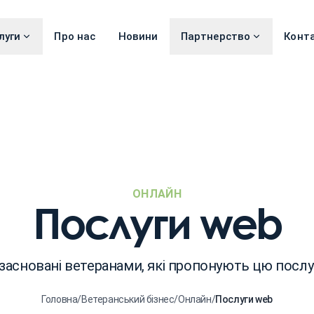
луги
Про нас
Новини
Партнерство
Конт
ОНЛАЙН
Послуги web
 засновані ветеранами, які пропонують цю посл
Головна
/
Ветеранський бізнес
/
Онлайн
/
Послуги web