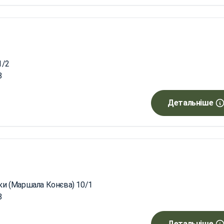
1/2
8
Детальніше
шки (Маршала Конєва) 10/1
8
Детальніше