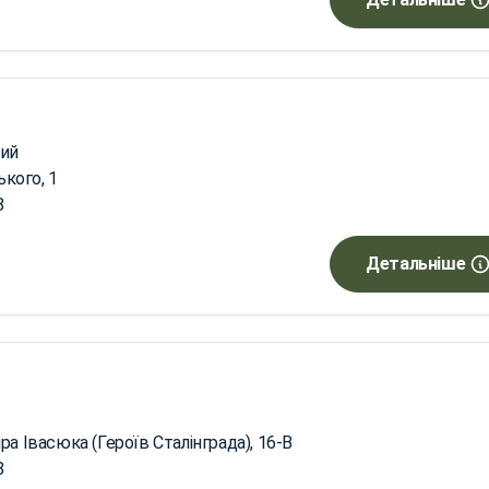
ий
ького, 1
8
Детальніше
а Івасюка (Героїв Сталінграда), 16-В
8