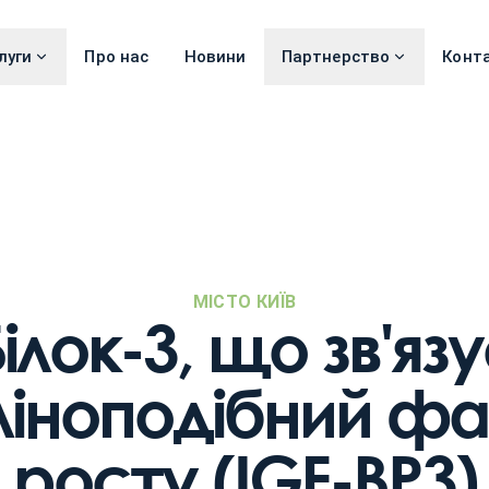
луги
Про нас
Новини
Партнерство
Конт
МІСТО КИЇВ
ілок-3, що зв'яз
ліноподібний ф
росту (IGF-BP3)