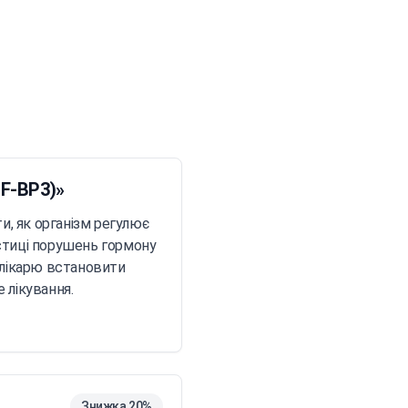
у (IGF-BP3)
GF-BP3)»
ти, як організм регулює
остиці порушень гормону
є лікарю встановити
 лікування.
Знижка 20%