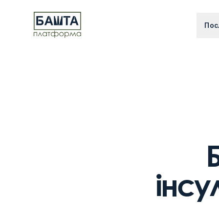
Пос
Б
інсу