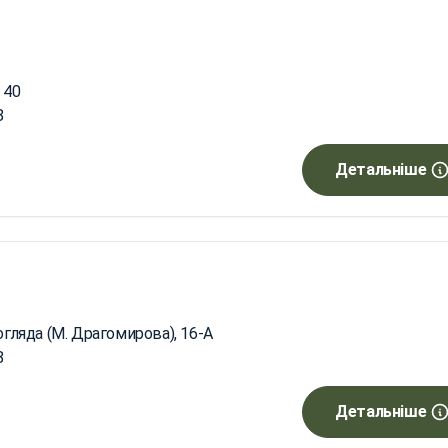
 40
8
Детальніше
огляда (М. Драгомирова), 16-А
8
Детальніше