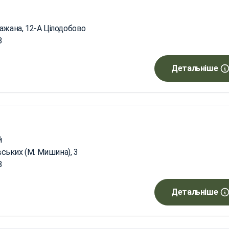
ажана, 12-А Цілодобово
8
Детальніше
й
овських (М. Мишина), 3
8
Детальніше