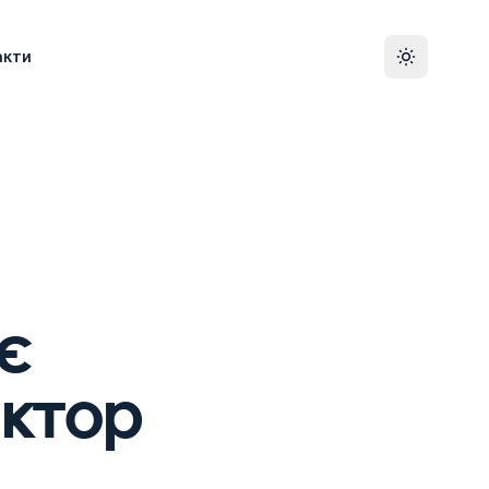
акти
ує
актор