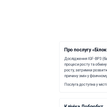
Головна
/
Ме
Про послугу «Білок
Дослідження IGF-BP3 (біл
процеси росту та обміну
росту, затримки розвитк
причину змін у фізичном
Послуга доступна у місті
Клініка Добробут