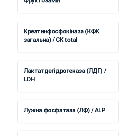
Фруктозамін
Креатинфосфокіназа (КФК
загальна) / CK total
Лактатдегідрогеназа (ЛДГ) /
LDH
Лужна фосфатаза (ЛФ) / ALP