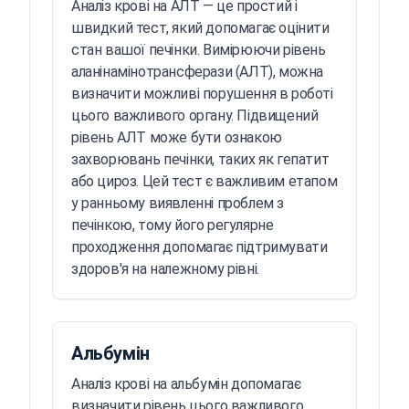
Аналіз крові на АЛТ — це простий і
швидкий тест, який допомагає оцінити
стан вашої печінки. Вимірюючи рівень
аланінамінотрансферази (АЛТ), можна
визначити можливі порушення в роботі
цього важливого органу. Підвищений
рівень АЛТ може бути ознакою
захворювань печінки, таких як гепатит
або цироз. Цей тест є важливим етапом
у ранньому виявленні проблем з
печінкою, тому його регулярне
проходження допомагає підтримувати
здоров'я на належному рівні.
Альбумін
Аналіз крові на альбумін допомагає
визначити рівень цього важливого