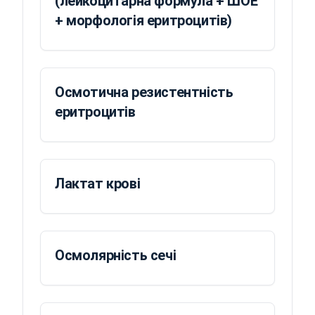
(лейкоцитарна формула + ШОЕ
+ морфологія еритроцитів)
Осмотична резистентність
еритроцитів
Лактат крові
Осмолярність сечі