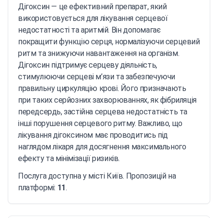
Дігоксин — це ефективний препарат, який
використовується для лікування серцевої
недостатності та аритмій. Він допомагає
покращити функцію серця, нормалізуючи серцевий
ритм та знижуючи навантаження на організм.
Дігоксин підтримує серцеву діяльність,
стимулюючи серцеві м’язи та забезпечуючи
правильну циркуляцію крові. Його призначають
при таких серйозних захворюваннях, як фібриляція
передсердь, застійна серцева недостатність та
інші порушення серцевого ритму. Важливо, що
лікування дігоксином має проводитись під
наглядом лікаря для досягнення максимального
ефекту та мінімізації ризиків.
Послуга доступна у місті Київ. Пропозицій на
платформі:
11
.