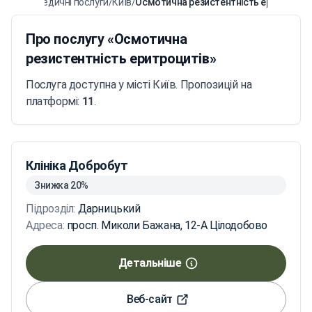
Головна
/
Медичні послуги
/
Київ
/
Осмотична резистентність еритроциті
Про послугу «Осмотична
резистентність еритроцитів»
Послуга доступна у місті Київ. Пропозицій на
платформі:
11
.
Клініка Добробут
Знижка 20%
Підрозділ:
Дарницький
Адреса:
просп. Миколи Бажана, 12-А Цілодобово
Детальніше
Веб-сайт