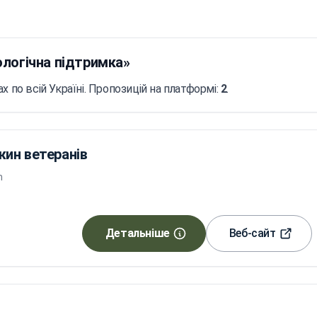
ологічна підтримка»
х по всій Україні. Пропозицій на платформі:
2
.
ин ветеранів
m
Детальніше
Веб-сайт