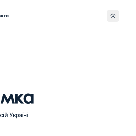
акти
имка
ій Україні
ка