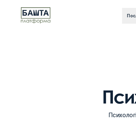
Пос
Пси
Психологі
Г