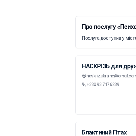
Про послугу «Псих
Послуга доступна у міста
НАСКРІЗЬ для друж
naskriz.ukraine@gmail.co
+380 93 747 6239
Блактиний Птах