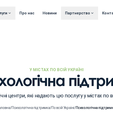
луги
Про нас
Новини
Партнерство
Конт
У МІСТАХ ПО ВСІЙ УКРАЇНІ
хологічна підтр
чні центри, які надають цю послугу у містах по вс
оловна
/
Психологічна підтримка
/
По всій Україні
/
Психологічна підтрим