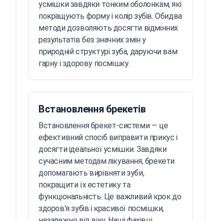
усмішки завдяки тонким оболонкам, які
покращують форму і колір зубів. Обидва
методи дозволяють досягти відмінних
результатів без значних змін у
природній структурі зуба, даруючи вам
гарну і здорову посмішку.
Встановлення брекетів
Встановлення брекет-системи — це
ефективний спосіб виправити прикус і
досягти ідеальної усмішки. Завдяки
сучасним методам лікування, брекети
допомагають вирівняти зуби,
покращити їх естетику та
функціональність. Це важливий крок до
здоров'я зубів і красивої посмішки,
незалежно від віку. Наші фахівці