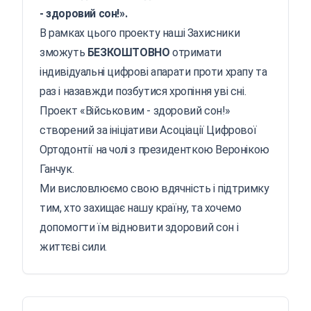
- здоровий сон!».
В рамках цього проекту наші Захисники
зможуть
БЕЗКОШТОВНО
отримати
індивідуальні цифрові апарати проти храпу та
раз і назавжди позбутися хропіння уві сні.
Проект «Військовим - здоровий сон!»
створений за ініціативи Асоціації Цифрової
Ортодонтії на чолі з президенткою Веронікою
Ганчук.
Ми висловлюємо свою вдячність і підтримку
тим, хто захищає нашу країну, та хочемо
допомогти їм відновити здоровий сон і
життєві сили.