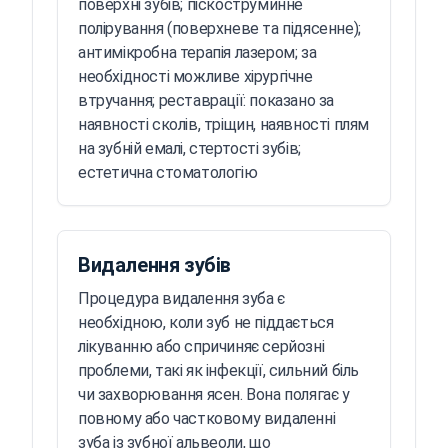
поверхні зубів; піскоструминне
полірування (поверхневе та підясенне);
антимікробна терапія лазером; за
необхідності можливе хірургічне
втручання; реставрації: показано за
наявності сколів, тріщин, наявності плям
на зубній емалі, стертості зубів;
естетична стоматологію
Видалення зубів
Процедура видалення зуба є
необхідною, коли зуб не піддається
лікуванню або спричиняє серйозні
проблеми, такі як інфекції, сильний біль
чи захворювання ясен. Вона полягає у
повному або частковому видаленні
зуба із зубної альвеоли, що